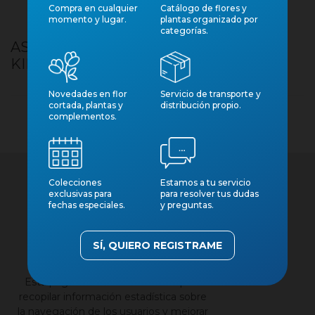
Compra en cualquier
Catálogo de flores y
momento y lugar.
plantas organizado por
categorías.
ASTROPHYTUM MYRIOSTIGMA M 7
KIKKO ONZUKA
Novedades en flor
Servicio de transporte y
cortada, plantas y
distribución propio.
complementos.
Colecciones
Estamos a tu servicio
exclusivas para
para resolver tus dudas
fechas especiales.
y preguntas.
SÍ, QUIERO REGISTRAME
×
Contacto
Nuestros catálogos
Esta página web utiliza cookies para
Aviso legal
recopilar información estadística sobre
la navegación de los usuarios y mejorar