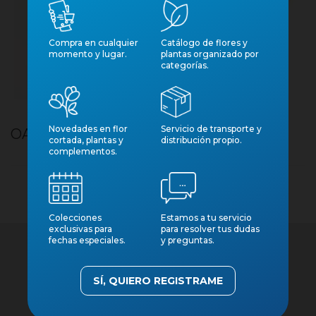
Compra en cualquier
Catálogo de flores y
momento y lugar.
plantas organizado por
categorías.
Novedades en flor
Servicio de transporte y
OASIS PELAROSAS TUBO
cortada, plantas y
distribución propio.
complementos.
Colecciones
Estamos a tu servicio
exclusivas para
para resolver tus dudas
fechas especiales.
y preguntas.
SÍ, QUIERO REGISTRAME