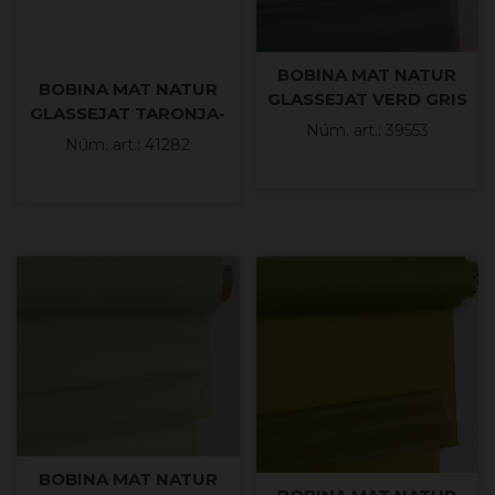
BOBINA MAT NATUR
BOBINA MAT NATUR
GLASSEJAT VERD GRIS
GLASSEJAT TARONJA-
70cm X50mt
Núm. art.: 39553
NUDE 69x50mt
Núm. art.: 41282
BOBINA MAT NATUR