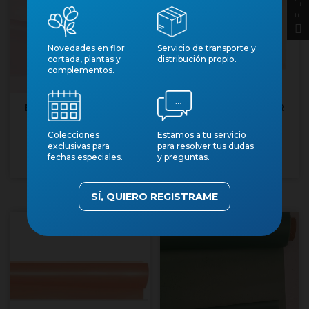
Novedades en flor
Servicio de transporte y
cortada, plantas y
distribución propio.
complementos.
BOBINA MAT NATUR
BOBINA MAT NATUR
GLASSEJAT ROSA
GLASSEJAT SALMO
Colecciones
Estamos a tu servicio
69x50mt
69x50mt
Núm. art.: 39220
Núm. art.: 39224
exclusivas para
para resolver tus dudas
fechas especiales.
y preguntas.
SÍ, QUIERO REGISTRAME