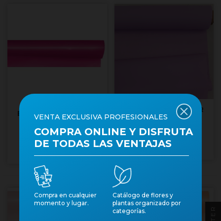
BOBINA MAT NATUR
BOBINA MAT NATUR
VENTA EXCLUSIVA PROFESIONALES
GLASSEJAT MALVA
GLASSEJAT FUCSIA
COMPRA ONLINE Y DISFRUTA
70cm X50mt
Núm. art.: 39552
69x50mt
Núm. art.: 41283
DE TODAS LAS VENTAJAS
Compra en cualquier
Catálogo de flores y
momento y lugar.
plantas organizado por
FILTER
categorías.