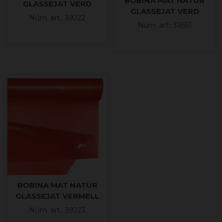
BOBINA MAT NATUR
GLASSEJAT VERD
GLASSEJAT VERD
MENTA 69x50m
Núm. art.: 39222
OLIVA 70cm X50mt
Núm. art.: 39551
BOBINA MAT NATUR
GLASSEJAT VERMELL
69x50mt
Núm. art.: 39223